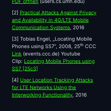
PDF öffnen
(users.cs.umn.edu)
[2]
Practical Attacks Against Privacy
and Availability in 4G/LTE Mobile
Communication Systems
, 2016
[3] Tobias Engel, „Locating Mobile
th
Phones using SS7”, 2008, 25
CCC
Link
(events.ccc.de) Youtube
Clip:
Locating Mobile Phones using
SS7 [25c3]
[4]
User Location Tracking Attacks
for LTE Networks Using the
Interworking Functionality
, 2016